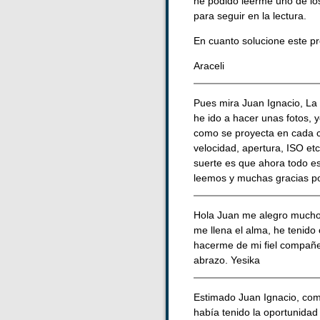
he podido leerme uno de los
para seguir en la lectura.
En cuanto solucione este pr
Araceli
Pues mira Juan Ignacio, La
he ido a hacer unas fotos,
como se proyecta en cada co
velocidad, apertura, ISO et
suerte es que ahora todo es
leemos y muchas gracias po
Hola Juan me alegro mucho 
me llena el alma, he tenid
hacerme de mi fiel compañer
abrazo. Yesika
Estimado Juan Ignacio, comp
había tenido la oportunida