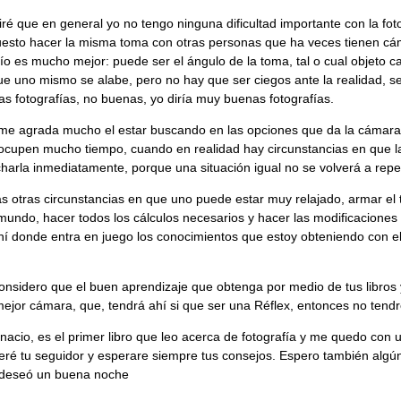
iré que en general yo no tengo ninguna dificultad importante con la fot
uesto hacer la misma toma con otras personas que ha veces tienen cám
ío es mucho mejor: puede ser el ángulo de la toma, tal o cual objeto ca
ue uno mismo se alabe, pero no hay que ser ciegos ante la realidad, se 
 fotografías, no buenas, yo diría muy buenas fotografías.
me agrada mucho el estar buscando en las opciones que da la cámara, 
 ocupen mucho tiempo, cuando en realidad hay circunstancias en que la
harla inmediatamente, porque una situación igual no se volverá a repet
otras circunstancias en que uno puede estar muy relajado, armar el tr
mundo, hacer todos los cálculos necesarios y hacer las modificaciones
ahí donde entra en juego los conocimientos que estoy obteniendo con e
onsidero que el buen aprendizaje que obtenga por medio de tus libro
ejor cámara, que, tendrá ahí si que ser una Réflex, entonces no tendr
nacio, es el primer libro que leo acerca de fotografía y me quedo con
seré tu seguidor y esperare siempre tus consejos. Espero también algú
 deseó un buena noche