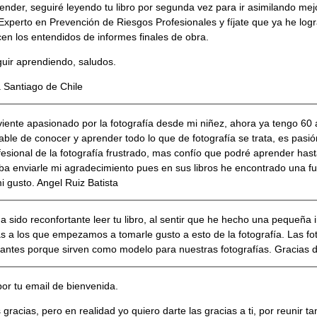
nder, seguiré leyendo tu libro por segunda vez para ir asimilando mej
s Experto en Prevención de Riesgos Profesionales y fíjate que ya he lo
n los entendidos de informes finales de obra.
guir aprendiendo, saludos.
 Santiago de Chile
rviente apasionado por la fotografía desde mi niñez, ahora ya tengo 60
le de conocer y aprender todo lo que de fotografía se trata, es pasión
esional de la fotografía frustrado, mas confío que podré aprender hast
aba enviarle mi agradecimiento pues en sus libros he encontrado una f
 gusto. Angel Ruiz Batista
 sido reconfortante leer tu libro, al sentir que he hecho una pequeña i
s a los que empezamos a tomarle gusto a esto de la fotografía. Las fo
tantes porque sirven como modelo para nuestras fotografías. Gracias
por tu email de bienvenida.
gracias, pero en realidad yo quiero darte las gracias a ti, por reunir 