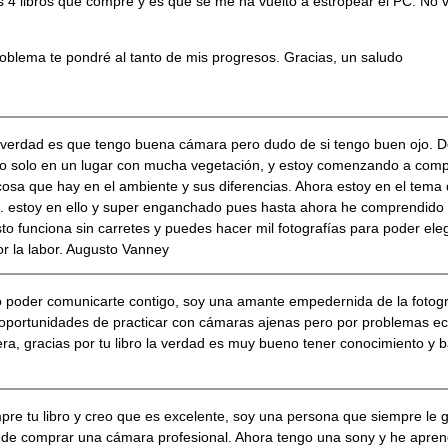
 4 libros que compré y es que se me ha vuelto a estropear el PC. No v
oblema te pondré al tanto de mis progresos. Gracias, un saludo
 verdad es que tengo buena cámara pero dudo de si tengo buen ojo. De
 yo solo en un lugar con mucha vegetación, y estoy comenzando a compr
sa que hay en el ambiente y sus diferencias. Ahora estoy en el tema 
c. estoy en ello y super enganchado pues hasta ahora he comprendido 
to funciona sin carretes y puedes hacer mil fotografías para poder eleg
r la labor. Augusto Vanney
poder comunicarte contigo, soy una amante empedernida de la fotogra
o oportunidades de practicar con cámaras ajenas pero por problemas e
a, gracias por tu libro la verdad es muy bueno tener conocimiento y b
re tu libro y creo que es excelente, soy una persona que siempre le gu
d de comprar una cámara profesional. Ahora tengo una sony y he apre