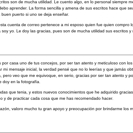
critos son de mucha utilidad. Le cuento algo, en lo personal siempre me
debo aprender. La forma sencilla y amena de sus escritos hace que sea
 buen puerto si uno se deja enseñar.
sta cuenta de correo pertenece a mi esposo quien fue quien compro los
ía soy yo. Le doy las gracias, pues son de mucha utilidad sus escritos
 por casa uno de tus concejos, por ser tan atento y meticuloso con los
ar mi mensaje inicial, la verdad pensé que no lo leerías y que jamás ob
 pero veo que me equivoque, en serio, gracias por ser tan atento y p
doy en la fotografía.
as que tenia, y estos nuevos conocimientos que he adquirido gracias 
do y de practicar cada cosa que me has recomendado hacer.
razón, valoro mucho tu gran apoyo y preocupación por brindarme los m