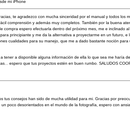
sde mi iPhone
acias, te agradezco con mucha sinceridad por el manual y todos los ma
e fácil comprensión y además muy completos. También por la buena ate
e compra espero efectuarla dentro del próximo mes, me e inclinado al
ra principiante y me da la alternativa a proyectarme en un futuro, e
ciones cualidades para su manejo, que me a dado bastante noción para u
 a tener a disponible alguna información de ella lo que sea me haría d
ias... espero que tus proyectos estén en buen rumbo. SALUDOS CO
s tus consejos han sido de mucha utilidad para mi. Gracias por preocu
n poco desorientados en el mundo de la fotografía, espero con ansias 