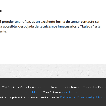
-2024 Iniciación a la Fotografía - Juan Ignacio Torres - Todos los De
Ir al blog
- Contáctanos
desde aquí
.
idad y privacidad muy en serio. Lee la
Política de Privacidad y Térmi