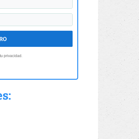
BRO
u privacidad.
es: