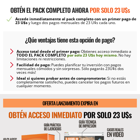
OBTÉN EL PACK COMPLETO AHORA
POR SOLO 23 U$s
Accede inmediatamente al pack completo con un primer pago de
23 U$s
y luego dos pagos mensuales de 23 U$s cada uno.
¿Qúe ventajas tiene esta opción de pago?
Acceso total desde el primer pago:
Obtienes acceso inmediato a
TODO EL PACK COMPLETO
por solo 23 U$s hoy mismo.
No hay
limitaciones ni restricciones.
Facilidad de pago:
Puedes planificar tu inversión con pagos
mensuales cómodos y sin sorpresas. Sólo pagarás 23U$s dos
veces más!
Ideal si quieres probar antes de comprometerte:
Si no estás
completamente satisfecho, puedes cancelar los pagos futuros en
cualquier momento.
OFERTA LANZAMIENTO EXPIRA EN
OBTÉN ACCESO INMEDIATO
POR SOLO 23 U$s