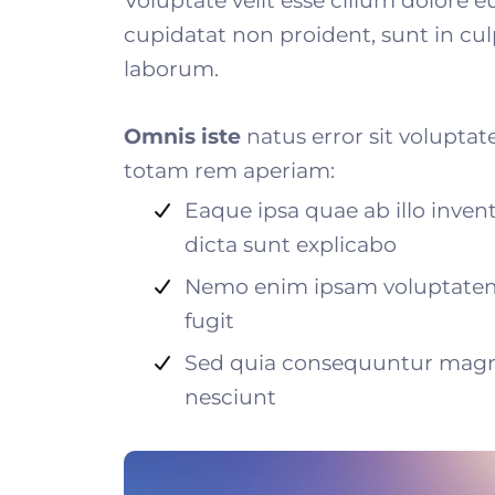
Voluptate velit esse cillum dolore e
cupidatat non proident, sunt in culp
laborum.
Omnis iste
natus error sit volupt
totam rem aperiam:
Eaque ipsa quae ab illo invent
dicta sunt explicabo
Nemo enim ipsam voluptatem q
fugit
Sed quia consequuntur magni
nesciunt