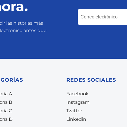
ora.
ir las historias más
electrónico antes que
EGORÍAS
REDES SOCIALES
ría A
Facebook
oría B
Instagram
oría C
Twitter
oría D
Linkedin