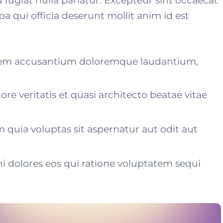
u fugiat nulla pariatur. Excepteur sint occaecat
a qui officia deserunt mollit anim id est
atem accusantium doloremque laudantium,
ore veritatis et quasi architecto beatae vitae
uia voluptas sit aspernatur aut odit aut
 dolores eos qui ratione voluptatem sequi