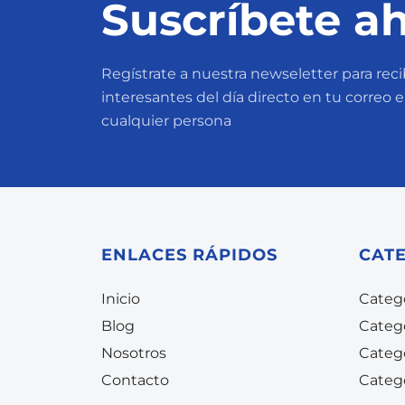
Suscríbete ah
Regístrate a nuestra newseletter para recib
interesantes del día directo en tu correo 
cualquier persona
ENLACES RÁPIDOS
CAT
Inicio
Catego
Blog
Categ
Nosotros
Categ
Contacto
Categ