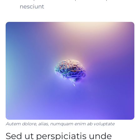
nesciunt
Autem dolore, alias, numquam enim ab voluptate
Sed ut perspiciatis unde