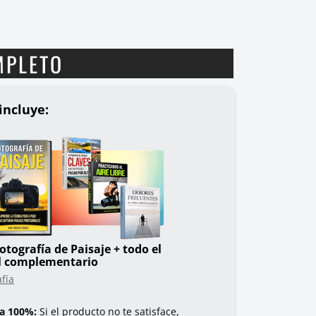
MPLETO
incluye:
otografía de Paisaje + todo el
l complementario
afía
a 100%:
Si el producto no te satisface,