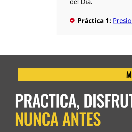
del Día.
Práctica 1:
Presio
M
PRACTICA, DISFRU
NUNCA ANTES