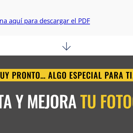
na aquí para descargar el PDF
UY PRONTO… ALGO ESPECIAL PARA TI.
TA Y MEJORA
TU FOT